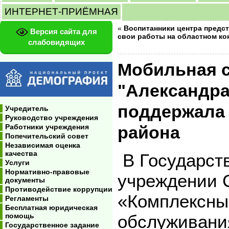
ИНТЕРНЕТ-ПРИЁМНАЯ
«
Воспитанники центра предс
Версия сайта для
свои работы на областном ко
слабовидящих
Мобильная с
"Александра
поддержала 
Учредитель
Руководство учреждения
Работники учреждения
района
Попечительский совет
Независимая оценка
качества
В Государст
Услуги
Нормативно-правовые
учреждении 
документы
Противодействие коррупции
«Комплексны
Регламенты
Бесплатная юридическая
помощь
обслуживани
Государственное задание