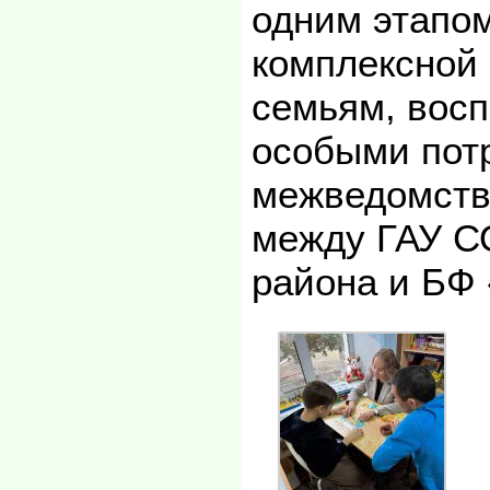
одним этапо
комплексной
семьям, вос
особыми пот
межведомств
между ГАУ С
района и БФ 