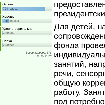
предоставле
Отлично
753
голоса
президентски
Хорошо
118
голосов
Для детей, н
Удовлетворительно
сопровожден
3
голоса
Плохо
фонда прове
2
голоса
индивидуаль
Всего голосов: 876
05.07.2020
занятий, нап
речи, сенсор
общую корре
работу. Заня
под потребно