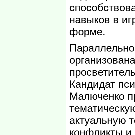
способствов
навыков в иг
форме.
Параллельно
организован
просветитель
Кандидат пси
Малюченко п
тематическу
актуальную 
конфликты и 