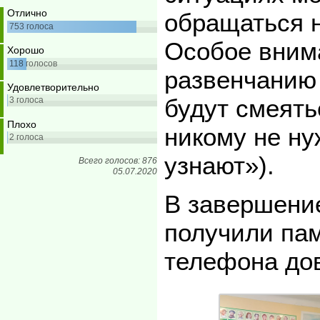
Отлично
обращаться 
753
голоса
Особое вним
Хорошо
118
голосов
развенчанию
Удовлетворительно
будут смеять
3
голоса
Плохо
никому не ну
2
голоса
узнают»).
Всего голосов: 876
05.07.2020
В завершение
получили пам
телефона до