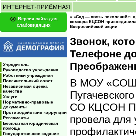
ИНТЕРНЕТ-ПРИЁМНАЯ
«
«Сад — связь поколений»: 
Версия сайта для
команда КЦСОН присоединила
слабовидящих
Всероссийской акции
Звонок, кото
Телефоне до
Преображен
Учредитель
Руководство учреждения
Работники учреждения
В МОУ «СОШ 
Попечительский совет
Независимая оценка
качества
Пугачевского
Услуги
Нормативно-правовые
СО КЦСОН Пу
документы
Противодействие коррупции
провела для
Регламенты
Бесплатная юридическая
профилактич
помощь
Государственное задание