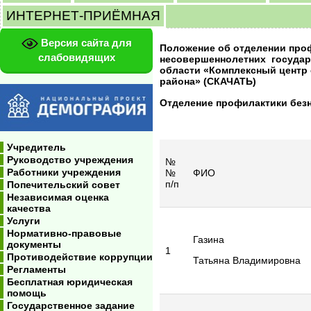
ИНТЕРНЕТ-ПРИЁМНАЯ
Версия сайта для
Положение
об отделении про
слабовидящих
несовершеннолетних
государ
области
«Комплексный центр 
района»
(СКАЧАТЬ)
Отделение профилактики без
Учредитель
Руководство учреждения
№
Работники учреждения
№
ФИО
п/п
Попечительский совет
Независимая оценка
качества
Услуги
Нормативно-правовые
Газина
документы
1
Противодействие коррупции
Татьяна Владимировна
Регламенты
Бесплатная юридическая
помощь
Государственное задание