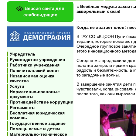
«
Весёлые медузы захват
Версия сайта для
акварельный океан!
слабовидящих
Когда не хватает слов: пес
В ГАУ СО «КЦСОН Пугачёвско
терапии, которые помогают д
Очередное групповое заняти
этого инновационного метода
Учредитель
Руководство учреждения
Сегодня мы предложили детя
Работники учреждения
полотна заиграли яркими кра
радость и безмятежность, а кт
Попечительский совет
то загадочные волны.
Независимая оценка
качества
В завершение занятия дети п
Услуги
чувствовали, когда рисовали 
Нормативно-правовые
после того, как они выразили
документы
Противодействие коррупции
Регламенты
Бесплатная юридическая
помощь
Государственное задание
Помощь семье и детям
Материально-техническое