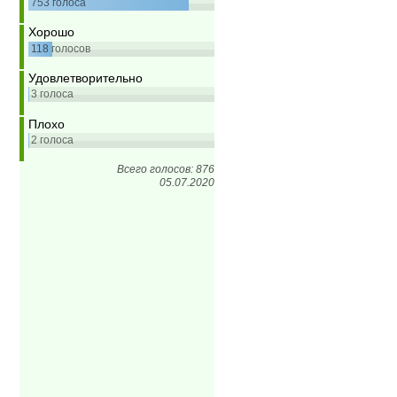
753
голоса
Хорошо
118
голосов
Удовлетворительно
3
голоса
Плохо
2
голоса
Всего голосов: 876
05.07.2020