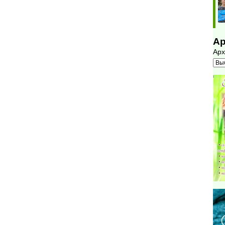
Ар
Арх