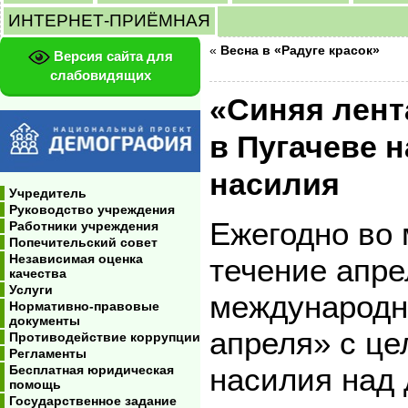
ИНТЕРНЕТ-ПРИЁМНАЯ
«
Весна в «Радуге красок»
Версия сайта для
слабовидящих
«Синяя лент
в Пугачеве 
насилия
Учредитель
Руководство учреждения
Ежегодно во 
Работники учреждения
Попечительский совет
Независимая оценка
течение апре
качества
Услуги
международн
Нормативно-правовые
документы
апреля» с ц
Противодействие коррупции
Регламенты
насилия над
Бесплатная юридическая
помощь
Государственное задание