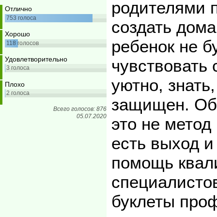
родителями п
Отлично
753
голоса
создать дома
Хорошо
ребенок не б
118
голосов
Удовлетворительно
чувствовать 
3
голоса
уютно, знать
Плохо
2
голоса
защищен. Обс
Всего голосов: 876
05.07.2020
это не метод
есть выход и
помощь ква
специалисто
буклеты про